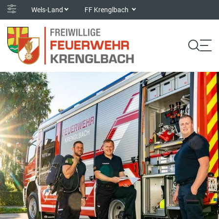
Wels-Land
FF Krenglbach