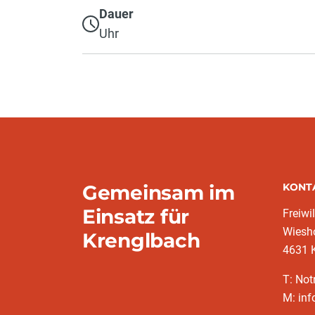
Dauer
Uhr
Gemeinsam im
KONT
Einsatz für
Freiwi
Wiesho
Krenglbach
4631 
T: Not
M: inf