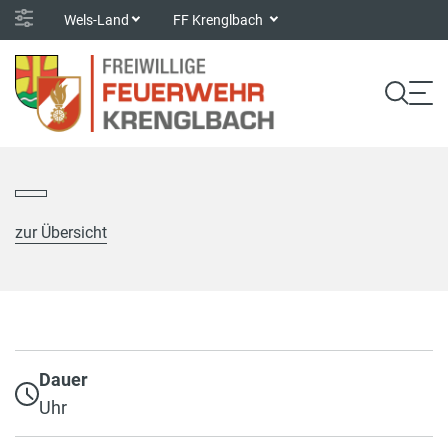
Wels-Land
FF Krenglbach
zur Übersicht
Dauer
Uhr