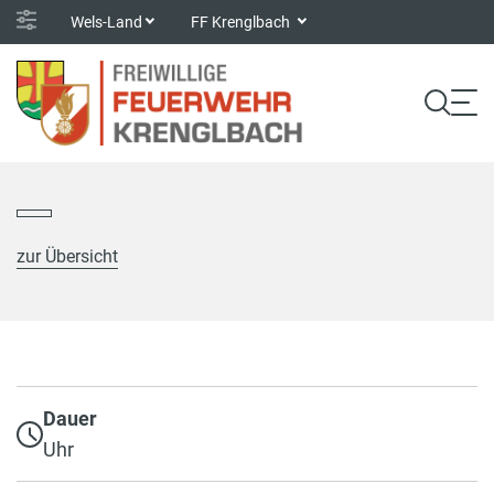
Wels-Land
FF Krenglbach
zur Übersicht
Dauer
Uhr