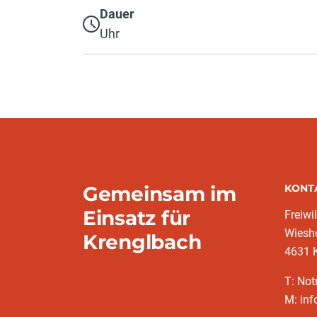
Dauer
Uhr
Gemeinsam im
KONT
Einsatz für
Freiwi
Wiesho
Krenglbach
4631 
T: Not
M: inf