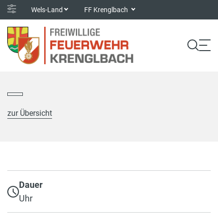
Wels-Land
FF Krenglbach
zur Übersicht
Dauer
Uhr