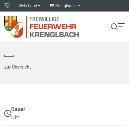
Wels-Land
FF Krenglbach
zur Übersicht
Dauer
Uhr