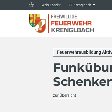
Wels-Land
FF Krenglbach
Feuerwehrausbildung Akti
Funkübu
Schenken
zur Übersicht