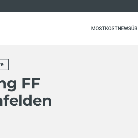
MOSTKOST
NEWS
ÜB
ve
ng FF
felden