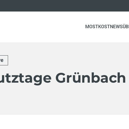
MOSTKOST
NEWS
ÜB
ve
tztage Grünbach