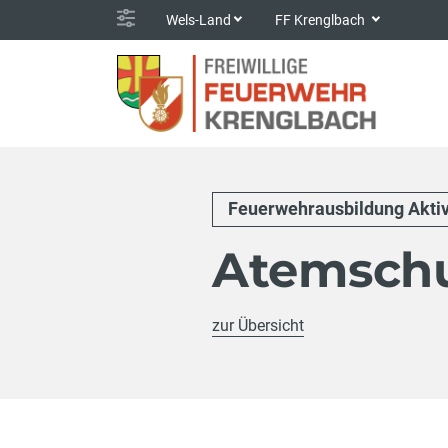
Wels-Land
FF Krenglbach
Feuerwehrausbildung Akti
Atemschu
zur Übersicht